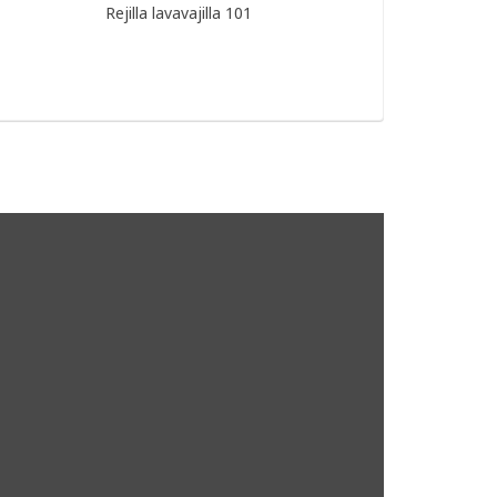
Rejilla lavavajilla 101
Fi
$ 0,00