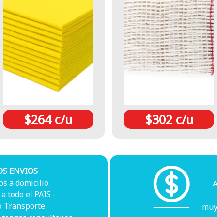
$264 c/u
$302 c/u
OS ENVIOS
s a domicilio
A
a todo el PAIS -
o Transporte
muy 