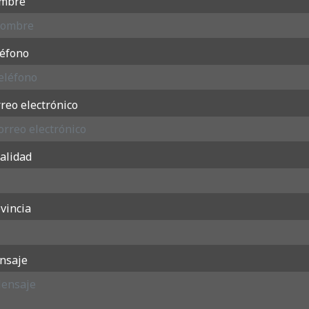
mbre
léfono
reo electrónico
alidad
vincia
nsaje