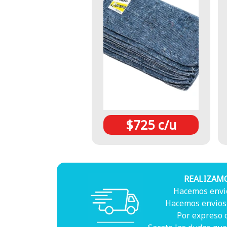
$725 c/u
REALIZAM
Hacemos envio
Hacemos envios 
Por expreso 