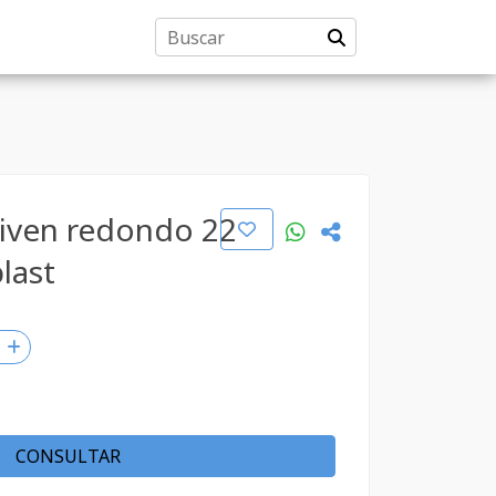
aiven redondo 22
plast
CONSULTAR